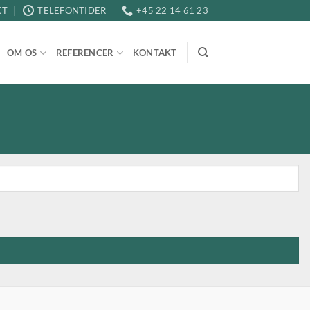
KT
TELEFONTIDER
+45 22 14 61 23
OM OS
REFERENCER
KONTAKT