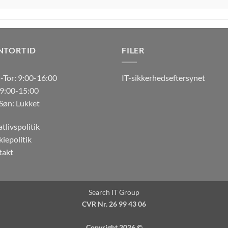
NTORTID
FILER
Tor: 9:00-16:00
IT-sikkerhedseftersynet
 9:00-15:00
Søn: Lukket
atlivspolitik
iepolitik
takt
Search IT Group
CVR Nr. 26 99 43 06
Copyright 2026 ©